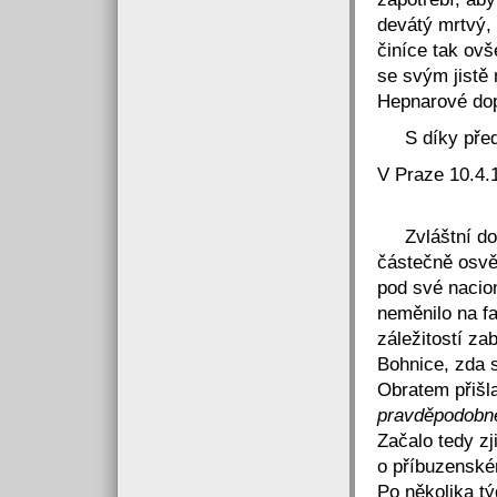
devátý mrtvý, i
činíce tak ov
se svým jistě
Hepnarové dop
S díky přede
V Praz
Zvláštní dok
částečně osvět
pod své nacion
neměnilo na fa
záležitostí z
Bohnice, zda 
Obratem přišl
pravděpodobně
Začalo tedy zj
o příbuzenské
Po několika t