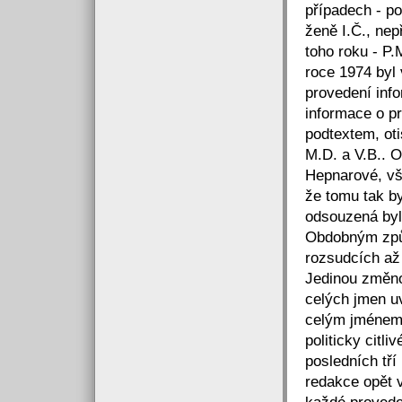
případech - p
ženě I.Č., ne
toho roku - P.
roce 1974 byl 
provedení inf
informace o pr
podtextem, oti
M.D. a V.B.. 
Hepnarové, vša
že tomu tak by
odsouzená byl
Obdobným způ
rozsudcích až
Jedinou změno
celých jmen u
celým jménem 
politicky citl
posledních tř
redakce opět v