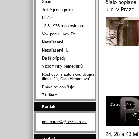
číslo popisné,
Soud
ulici v Praze.
Ještě jeden pokus
Finále
12.3.1975 a co bylo pak
Vox populi, vox Dei
Nezařazené I.
Nezařazené II.
Další případy
Vzpomínky pamětníků
Rozhovor s autorskou dvojicí
filmu "Já, Olga Hepnarová"
Právě se doplňuje
Závěrem
Kontakt
pantharei64@seznam.cz
24, 28 a 43 let
Toplist