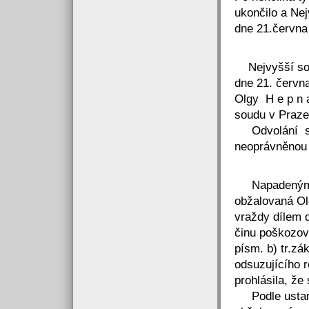
ukončilo a Ne
dne 21.června 
Nejvyšší sou
dne 21. červn
Olgy H e p n 
soudu v Praze 
Odvolání s e 
neoprávněnou (
Napadeným r
obžalovaná Olg
vraždy dílem 
činu poškozová
písm. b) tr.zá
odsuzujícího 
prohlásila, že
Podle ustanov