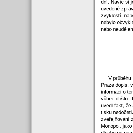
dní. Navíc si 
uvedené zprá
zvyklostí, nap
nebylo obvyklé
nebo neudělení
V průběhu ro
Praze dopis, 
informaci o t
vůbec došlo. 
uvedl fakt, že
tisku nedočetl
zveřejňování 
Monopol, jako 
dlouho po roce