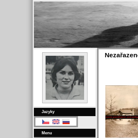
Nezařazené
Jazyky
Menu