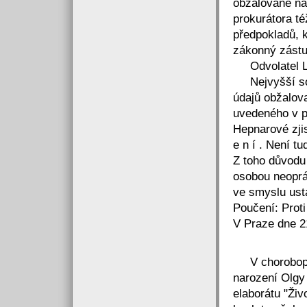
obžalované na
prokurátora té
předpokladů, 
zákonný zástu
Odvolatel L. 
Nejvyšší sou
údajů obžalova
uvedeného v 
Hepnarové zji
e n í . Není t
Z toho důvodu 
osobou neoprá
ve smyslu usta
Poučení: Proti
V Praze dne 2
V chorobopis
narození Olgy 
elaborátu "Živ