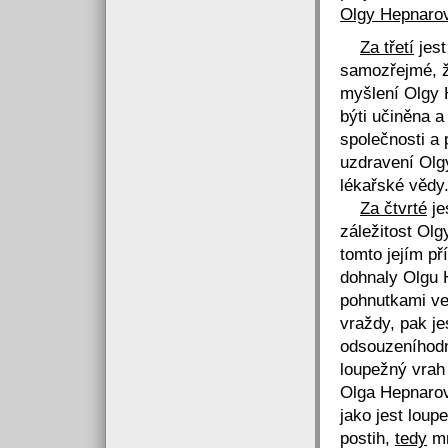
Olgy Hepnarové
Za třetí
jest
samozřejmé, ž
myšlení Olgy H
býti učiněna a
společnosti a 
uzdravení Olg
lékařské vědy
Za čtvrté
je
záležitost Ol
tomto jejím p
dohnaly Olgu 
pohnutkami ve
vraždy, pak j
odsouzeníhodn
loupežný vrah 
Olga Hepnarov
jako jest loup
postih,
tedy
mn