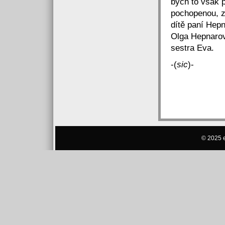
bych to však 
pochopenou, zk
dítě paní Hep
Olga Hepnarov
sestra Eva.
-(
sic
)-
© 2025 