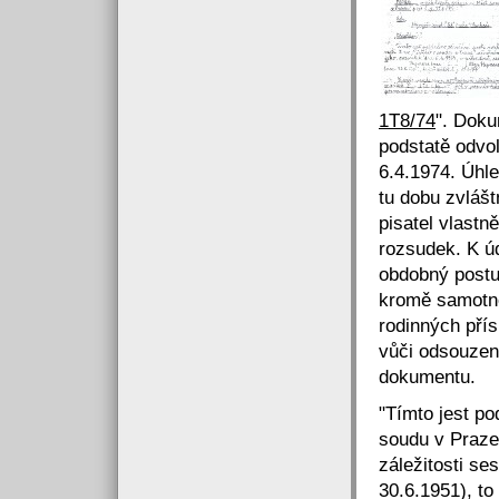
1T8/74
". Doku
podstatě odvo
6.4.1974. Úhl
tu dobu zvlášt
pisatel vlast
rozsudek. K úd
obdobný postup
kromě samotné
rodinných pří
vůči odsouzen
dokumentu.
"Tímto jest po
soudu v Praze
záležitosti se
30.6.1951), to 