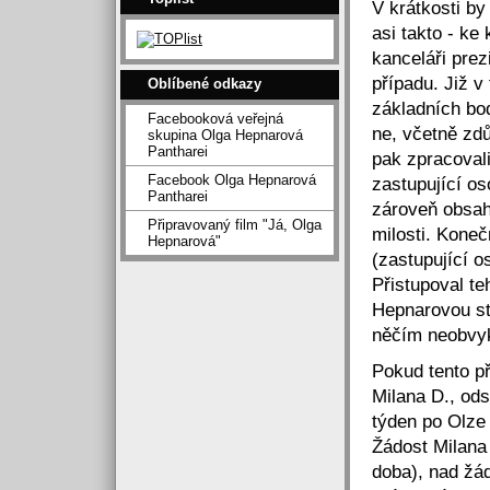
V krátkosti by
asi takto - ke
kanceláři pre
případu. Již v
Oblíbené odkazy
základních bod
Facebooková veřejná
ne, včetně zd
skupina Olga Hepnarová
Pantharei
pak zpracovali
Facebook Olga Hepnarová
zastupující o
Pantharei
zároveň obsaho
Připravovaný film "Já, Olga
milosti. Koneč
Hepnarová"
(zastupující 
Přistupoval te
Hepnarovou st
něčím neobvy
Pokud tento p
Milana D., od
týden po Olze
Žádost Milana
doba), nad žá