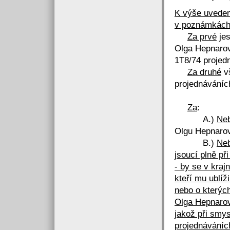
K výše uveden
v poznámkách
Za prvé
jes
Olga Hepnarová
1T8/74 projed
Za druhé
vš
projednáváních
Za
:
A.)
Neb
Olgu Hepnarov
B.)
Neb
jsoucí plně př
- by se v kraj
kteří mu ublíži
nebo o kterých
Olga Hepnarová
jakož při smys
projednáváních