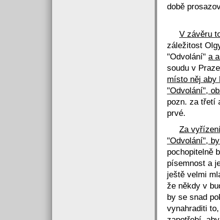
době prosazov
V závěru t
záležitost Ol
"Odvolání"
a a
soudu v Praze"
místo něj aby
"Odvolání", ob
pozn. za třetí
prvé.
Za vyřízen
"Odvolání", b
pochopitelně b
písemnost a j
ještě velmi ml
že někdy v bud
by se snad pok
vynahraditi to
zapotřebí, ab