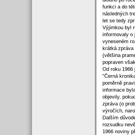
funkci a do té
následných tr
let se tedy z
Výjimkou byl 
informovaly o 
vyneseném roz
krátká zpráva
(většina pram
popraven však
Od roku 1966 j
"Černá kronik
poměrně pravi
informace byl
objevily, poku
zpráva (o prob
výročích, naro
Dalším důvode
rozsudku nevě
1966 noviny př