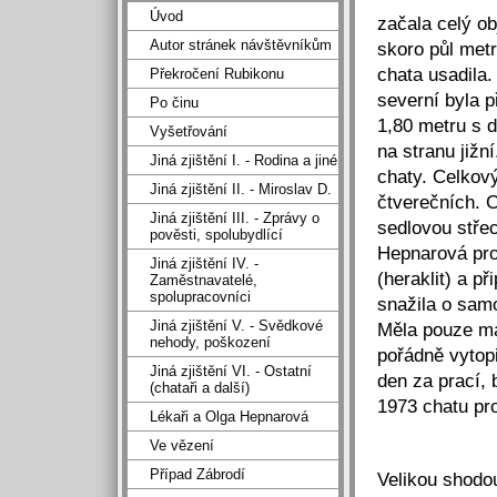
Úvod
začala celý o
Autor stránek návštěvníkům
skoro půl metr
chata usadila.
Překročení Rubikonu
severní byla 
Po činu
1,80 metru s 
Vyšetřování
na stranu jižn
Jiná zjištění I. - Rodina a jiné
chaty. Celkov
Jiná zjištění II. - Miroslav D.
čtverečních. 
Jiná zjištění III. - Zprávy o
sedlovou stře
pověsti, spolubydlící
Hepnarová prod
Jiná zjištění IV. -
(heraklit) a p
Zaměstnavatelé,
spolupracovníci
snažila o samo
Jiná zjištění V. - Svědkové
Měla pouze ma
nehody, poškození
pořádně vytop
Jiná zjištění VI. - Ostatní
den za prací, 
(chataři a další)
1973 chatu pro
Lékaři a Olga Hepnarová
Ve vězení
Případ Zábrodí
Velikou shodou