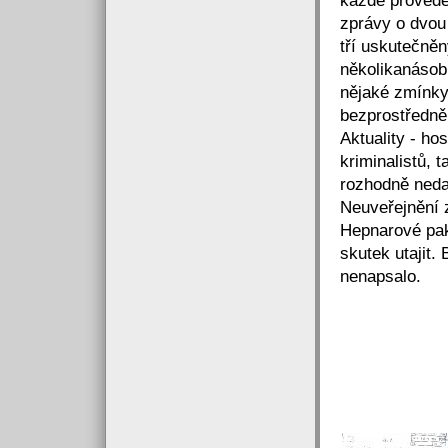
každé provede
zprávy o dvou
tří uskutečně
několikanásob
nějaké zmínky 
bezprostředně
Aktuality - ho
kriminalistů,
rozhodně neda
Neuveřejnění 
Hepnarové pak
skutek utajit.
nenapsalo.